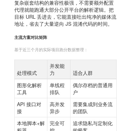
复杂嵌套结构的兼容性极强，不需要额外配置
代理就能跑通大部分公开平台的解析逻辑。把
目标 URL 丢进去，它能直接吐出纯净的媒体流
地址，省去了大量逆向 JS 混淆代码的时间。
主流方案对比矩阵
基于近三个月的实际项目跑分数据整理：
并发能
处理模式
力
适合人群
图形化解析
单线程
偶尔存档的普通用
工具
排队
户
API 接口对
高并发
需要集成到业务流
接
异步
的团队
本地脚本+解
完全可
追求隐私与定制化
析器
控
的极客