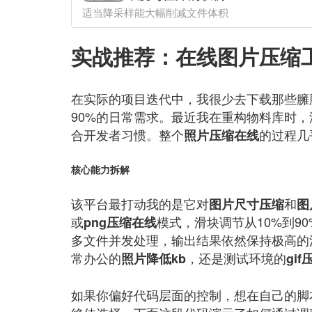
适当降采样能大幅削减文件体积
实战推荐：
在线图片压缩
在实际的项目迭代中，我很少去下载那些臃
90%的日常需求。最近我在重构物料库时，
合开发者习惯。整个
的过程几
照片压缩在线
核心能力拆解
该平台最打动我的是它对
和
图片尺寸压缩
图
或
模式，滑块调节从10%到9
png压缩在线
多文件并发处理，输出结果依然保持极高的
常办公的
，还是测试环境的
照片降低kb
gif
如果你偏好代码层面的控制，想在自己的脚