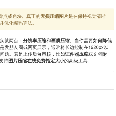
噪点或色块。真正的
是在保持视觉清晰
无损压缩图片
）并优化编码算法。
实就两点：
和
。当你需要
分辨率压缩
画质压缩
如何降低
发朋友圈或网页展示，通常将长边控制在1920px以
分问题。若是上传后台审核，比如
或文档附
证件照压缩
支持
的高级工具。
图片压缩在线免费指定大小