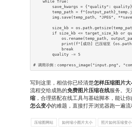
    while True:

        save_kwargs = {"quality": quality}

        temp_path = f"{output_path}_temp.jpg"

        img.save(temp_path, "JPEG", **save_kwargs)

        size_kb = os.path.getsize(temp_path) / 1024

        if size_kb <= target_size_kb or quality <= 10:

            os.rename(temp_path, output_path)

            print(f"[成功] 已压缩至 {os.path.getsize(output_path)/1024:.2f} KB")

            break

        quality -= 5

写到这里，相信你已经清楚
怎样压缩图片大
流程交给成熟的
服务。无
免费图片压缩在线
，合理搭配在线工具与基础脚本，能让你
缩
的难题，直接打开浏览器跑一遍流
怎么变小
压缩图网站
如何缩小图片大小
照片如何压缩变小