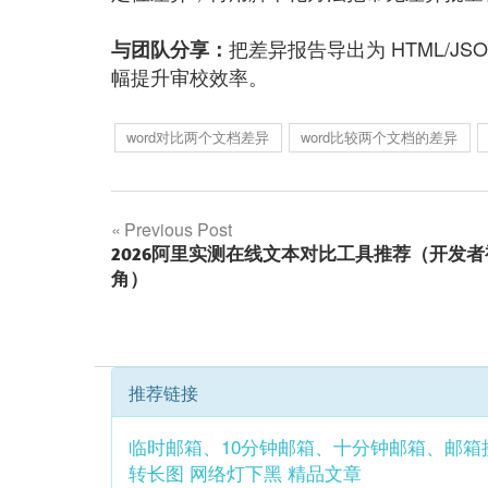
把差异报告导出为 HTML/JS
与团队分享：
幅提升审校效率。
word对比两个文档差异
word比较两个文档的差异
文
Previous Post
2026阿里实测在线文本对比工具推荐（开发者
章
角）
导
航
推荐链接
临时邮箱、10分钟邮箱、十分钟邮箱、邮箱
转长图
网络灯下黑
精品文章