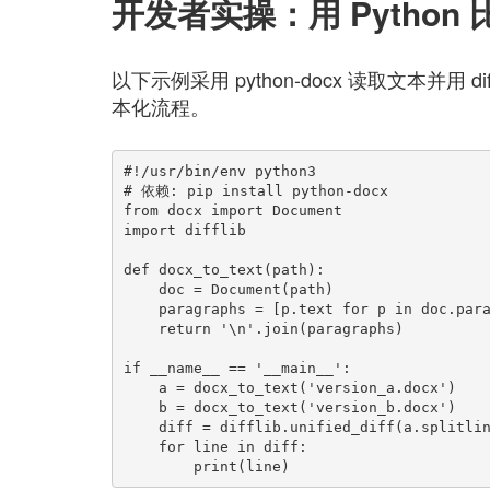
开发者实操：用 Python 
以下示例采用 python-docx 读取文本并用 
本化流程。
#!/usr/bin/env python3

# 依赖: pip install python-docx

from docx import Document

import difflib

def docx_to_text(path):

    doc = Document(path)

    paragraphs = [p.text for p in doc.paragraphs if p.text.strip()]

    return '\n'.join(paragraphs)

if __name__ == '__main__':

    a = docx_to_text('version_a.docx')

    b = docx_to_text('version_b.docx')

    diff = difflib.unified_diff(a.splitlines(), b.splitlines(), lineterm='')

    for line in diff:
