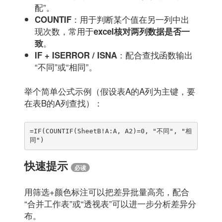
配”。
：用于判断某个值在另一列中出
COUNTIF
现次数，常用于
excel核对两列数据是否一
。
致
：配合查找函数输出
IF + ISERROR / ISNA
“不同”或“相同”。
举个简单公式示例（假设表A的A列为主键，要
在表B的A列查找）：
=IF(COUNTIF(SheetB!A:A, A2)=0, "不同", "相
同")
快速提示
必读
用筛选+颜色标注可以把差异批量高亮，配合
“合并工作表”或“透视表”可以进一步分析差异分
布。