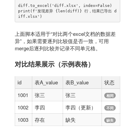
diff.to_excel('diff.xlsx', index=False)

print(f'发现差异 {len(diff)} 行，结果已导出 d
上面脚本适用于“对比两个excel文档的数据差
异”，如果需要逐列比较值是否一致，可用
merge后逐列比较并记录不同单元格。
对比结果展示（示例表格）
id
表A_value
表B_value
状态
1001
张三
张三
相同
1002
李四
李四（更新）
不同
1003
存在
缺失
缺失