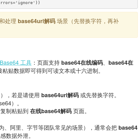
和处理
场景（先替换字符，再补
base64url解码
l Base64 工具
：页面支持
、
base64在线编码
base64在
接粘贴数据即可得到可读文本或十六进制。
 ‘_’），若是请使用
或先替换字符。
base64url解码
se64）。
断复制粘贴到
页面。
在线base64解码
为、阿里、字节等团队常见的场景），通常会把
base64
感数据外泄。