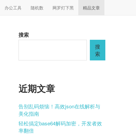
办公工具
随机数
网罗灯下黑
精品文章
搜索
搜
索
近期文章
告别乱码烦恼！高效json在线解析与
美化指南
轻松搞定base64解码加密，开发者效
率翻倍