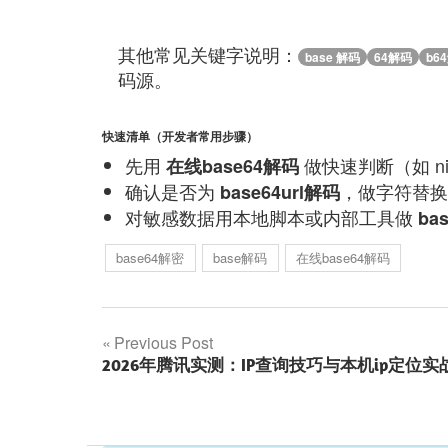
其他常见关键字说明：
base 解码
64解码
b6
码源。
快速清单（开发者常用步骤）
先用
做快速判断（如 ni
在线base64解码
确认是否为
，做字符替换
base64url解码
对敏感数据用本地脚本或内部工具做
ba
base64解密
base解码
在线base64解码
文
Previous Post
2026年腾讯实测：IP查询技巧与本机ip定位实
章
导