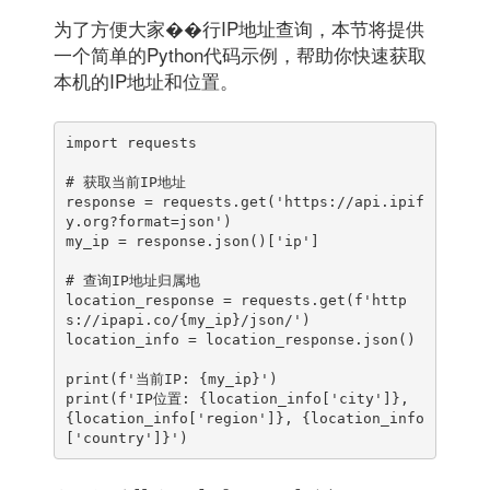
为了方便大家��行IP地址查询，本节将提供
一个简单的Python代码示例，帮助你快速获取
本机的IP地址和位置。
import requests

# 获取当前IP地址

response = requests.get('https://api.ipif
y.org?format=json')

my_ip = response.json()['ip']

# 查询IP地址归属地

location_response = requests.get(f'http
s://ipapi.co/{my_ip}/json/')

location_info = location_response.json()

print(f'当前IP: {my_ip}')

print(f'IP位置: {location_info['city']}, 
{location_info['region']}, {location_info
['country']}')