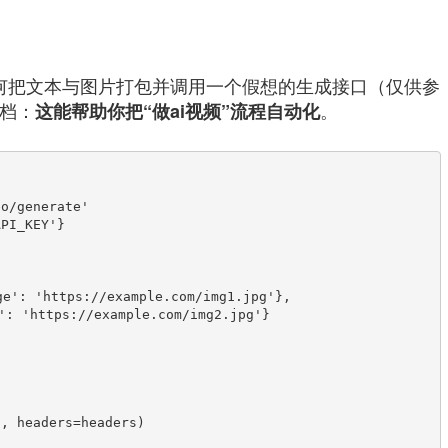
示如何把文本与图片打包并调用一个假想的生成接口（仅供参
文档：
。
这能帮助你把“做ai视频”流程自动化
o/generate'

PI_KEY'}

, headers=headers)
